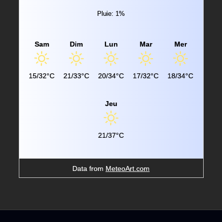
Pluie: 1%
Sam
Dim
Lun
Mar
Mer
15/32°C
21/33°C
20/34°C
17/32°C
18/34°C
Jeu
21/37°C
Data from
MeteoArt.com