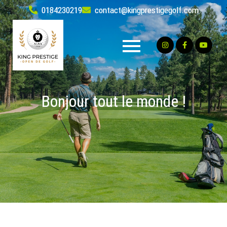
Skip
0184230219
contact@kingprestigegolf.com
to
content
Bonjour tout le monde !